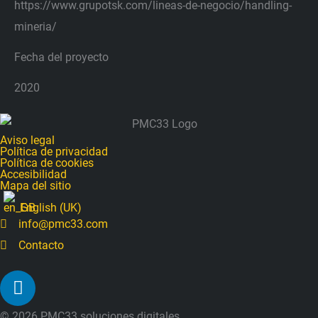
https://www.grupotsk.com/lineas-de-negocio/handling-
mineria/
Fecha del proyecto
2020
Aviso legal
Política de privacidad
Política de cookies
Accesibilidad
Mapa del sitio
English (UK)
info@pmc33.com
Contacto
L
i
n
© 2026 PMC33 soluciones digitales